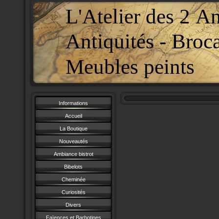
L'Atelier des 2 A
Antiquités - Broc
Meubles peints
Informations
Accueil
La Boutique
Nouveautés
Ambiance bistrot
Bibelots
Cheminée
Curiosités
Divers
Faïences et Barbotines