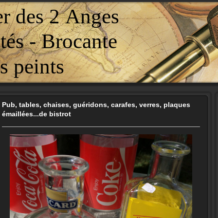
er des 2 Anges
tés - Brocante
 peints
Pub, tables, chaises, guéridons, carafes, verres, plaques
émaillées...de bistrot