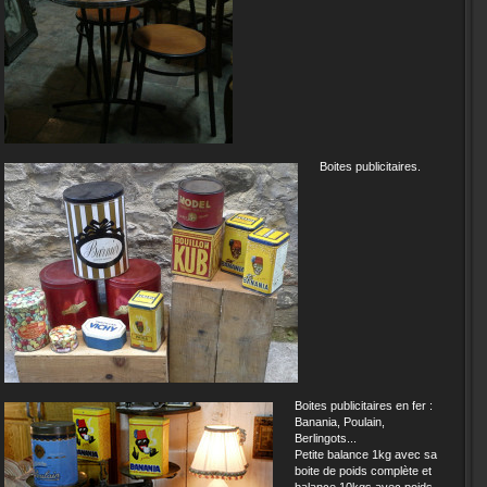
Boites publicitaires.
Boites publicitaires en fer :
Banania, Poulain,
Berlingots...
Petite balance 1kg avec sa
boite de poids complète et