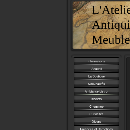
L'Ateli
Antiqui
Meubles
Informations
Accueil
La Boutique
Nouveautés
Ambiance bistrot
Bibelots
Cheminée
Curiosités
Divers
Faïences et Barbotines