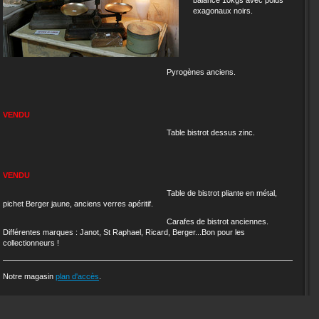
balance 10kgs avec poids
exagonaux noirs.
Pyrogènes anciens.
VENDU
Table bistrot dessus zinc.
VENDU
Table de bistrot pliante en métal,
pichet Berger jaune, anciens verres apéritif.
Carafes de bistrot anciennes.
Différentes marques : Janot, St Raphael, Ricard, Berger...Bon pour les
collectionneurs !
Notre magasin
plan d'accès
.