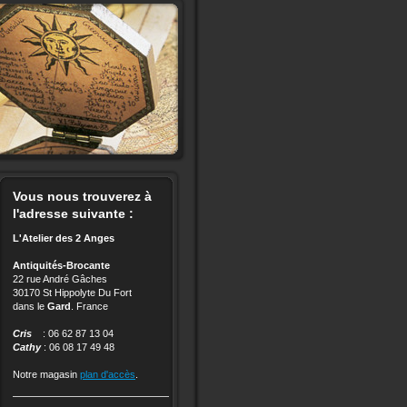
Vous nous trouverez à
l'adresse suivante :
L'Atelier des 2 Anges
Antiquités-Brocante
22 rue André Gâches
30170 St Hippolyte Du Fort
dans le
Gard
. France
Cris
: 06 62 87 13 04
Cathy
: 06 08 17 49 48
Notre magasin
plan d'accès
.