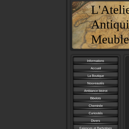
L'Ateli
Antiqui
Meubles
Informations
Accueil
La Boutique
Nouveautés
Ambiance bistrot
Bibelots
Cheminée
Curiosités
Divers
Faïences et Barbotines