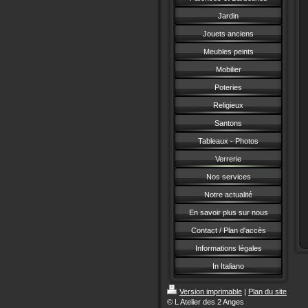
Jardin
Jouets anciens
Meubles peints
Mobilier
Poteries
Religieux
Santons
Tableaux - Photos
Verrerie
Nos services
Notre actualité
En savoir plus sur nous
Contact / Plan d'accès
Informations légales
In Italiano
Version imprimable
|
Plan du site
© L Atelier des 2 Anges