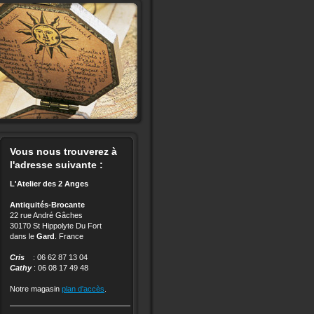
Vous nous trouverez à
l'adresse suivante :
L'Atelier des 2 Anges
Antiquités-Brocante
22 rue André Gâches
30170 St Hippolyte Du Fort
dans le
Gard
. France
Cris
: 06 62 87 13 04
Cathy
: 06 08 17 49 48
Notre magasin
plan d'accès
.