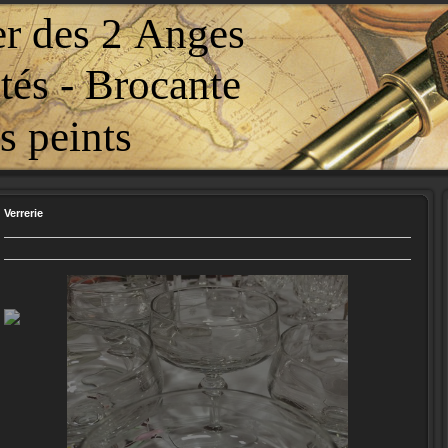
er des 2 Anges
tés - Brocante
 peints
Verrerie