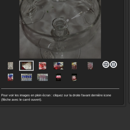
Pour voir les images en plein écran : cliquez sur la droite l'avant dernière icone
(flèche avec le carré ouvert).