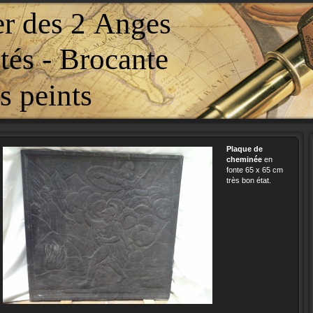
er des 2 Anges
tés - Brocante
 peints
Plaque de
cheminée
en
fonte 65 x 65 cm
très bon état.