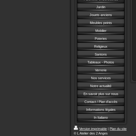
Jardin
Jouets anciens
Meubles peints
Mobilier
Poteries
Religieux
Santons
Tableaux - Photos
Verrerie
Nos services
Notre actualité
En savoir plus sur nous
Contact / Plan d'accès
Informations légales
In Italiano
Version imprimable
|
Plan du site
© L Atelier des 2 Anges