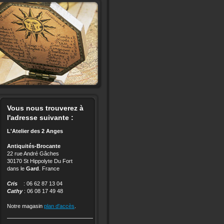
Vous nous trouverez à
l'adresse suivante :
L'Atelier des 2 Anges
Antiquités-Brocante
22 rue André Gâches
30170 St Hippolyte Du Fort
dans le
Gard
. France
Cris
: 06 62 87 13 04
Cathy
: 06 08 17 49 48
Notre magasin
plan d'accès
.