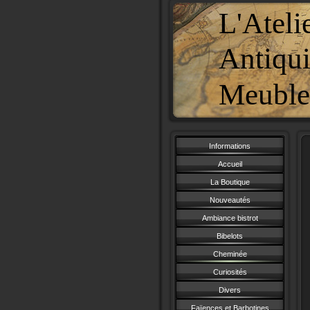
L'Ateli
Antiqui
Meubles
Informations
Accueil
La Boutique
Nouveautés
Ambiance bistrot
Bibelots
Cheminée
Curiosités
Divers
Faïences et Barbotines