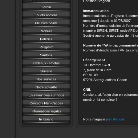
Christine Brégeon
Jardin
Immatriculation
Jouets anciens
Immatriculation au Registre du comm
compléter] depuis le 01/07/2007
Meubles peints
Numéro d'immatriculation de l'entrepr
(numéro SIREN, SIRET, code APE o
Mobilier
Société anonyme au capital de : [à c
Poteries
Numéro de TVA intracommunauta
Religieux
Numéro d'identification TVA : [à comp
Santons
Hébergement
Tableaux - Photos
1&1 Internet SARL
7, place de la Gare
Verrerie
BP 70109
Nos services
57201 Sarreguemines Cedex
Notre actualité
CNIL
Ce site a fait l'objet d'un enregist
En savoir plus sur nous
numéro : [à compléter]
Contact / Plan d'accès
Informations légales
In Italiano
Notre magasin
plan d'accès
.