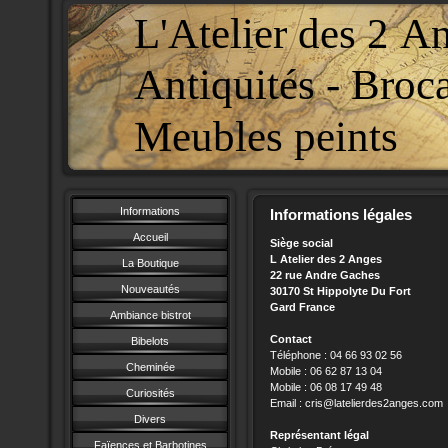
L'Atelier des 2 A
Antiquités - Broc
Meubles peints
Informations
Informations légales
Accueil
Siège social
L Atelier des 2 Anges
La Boutique
22 rue Andre Gaches
Nouveautés
30170 St Hippolyte Du Fort
Gard France
Ambiance bistrot
Contact
Bibelots
Téléphone : 04 66 93 02 56
Cheminée
Mobile : 06 62 87 13 04
Mobile : 06 08 17 49 48
Curiosités
Email : cris@latelierdes2anges.com
Divers
Représentant légal
Faïences et Barbotines