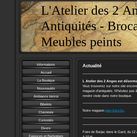
L'Atelier des 2 A
Antiquités - Broc
Meubles peints
Informations
Actualité
Accueil
La Boutique
L Atelier des 2 Anges
est désorma
Vous trouverez sur notre site encore 
Nouveautés
magasin d'antiquités. N'hésitez pas 
rendre visite dans notre boutique.
Ambiance bistrot
Bibelots
Notre magasin
plan d'accès
.
Cheminée
Curiosités
Divers
Foire de Barjac dans le Gard, du 12 
Faïences et Barbotines
à 10 H.